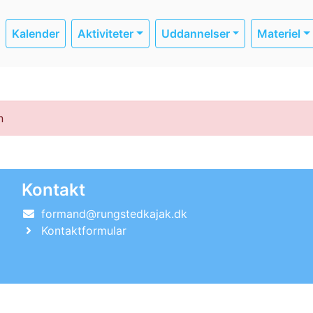
Kalender
Aktiviteter
Uddannelser
Materiel
n
Kontakt
formand@rungstedkajak.dk
Kontaktformular