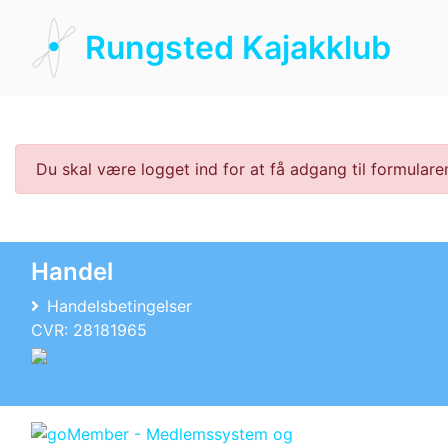
Rungsted Kajakklub
Du skal være logget ind for at få adgang til formulare
Handel
Handelsbetingelser
CVR: 28181965