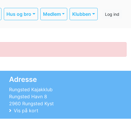
Hus og bro
Medlem
Klubben
Log ind
Adresse
Rungsted Kajakklub
Rungsted Havn 8
2960 Rungsted Kyst
Vis på kort