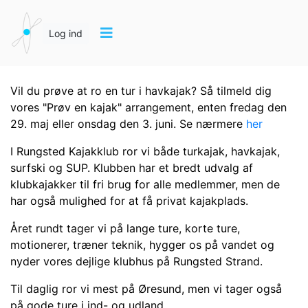
Log ind
Vil du prøve at ro en tur i havkajak? Så tilmeld dig
vores "Prøv en kajak" arrangement, enten fredag den
29. maj eller onsdag den 3. juni. Se nærmere
her
I Rungsted Kajakklub ror vi både turkajak, havkajak,
surfski og SUP. Klubben har et bredt udvalg af
klubkajakker til fri brug for alle medlemmer, men de
har også mulighed for at få privat kajakplads.
Året rundt tager vi på lange ture, korte ture,
motionerer, træner teknik, hygger os på vandet og
nyder vores dejlige klubhus på Rungsted Strand.
Til daglig ror vi mest på Øresund, men vi tager også
på gode ture i ind- og udland.