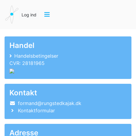
Log ind
Handel
Handelsbetingelser
CVR: 28181965
Kontakt
formand@rungstedkajak.dk
Kontaktformular
Adresse