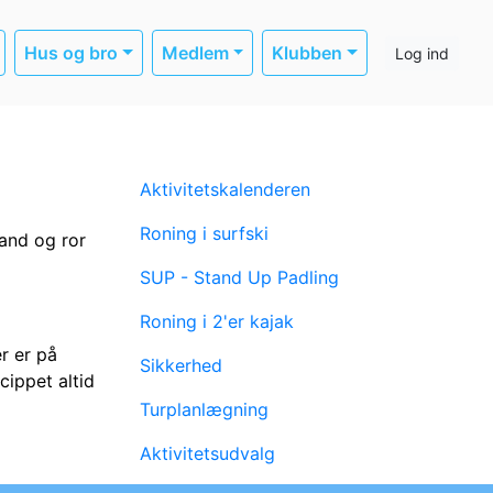
Hus og bro
Medlem
Klubben
Log ind
Aktivitetskalenderen
Roning i surfski
rand og ror
SUP - Stand Up Padling
Roning i 2'er kajak
r er på
Sikkerhed
cippet altid
Turplanlægning
Aktivitetsudvalg