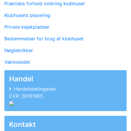
Praktiske forhold omkring klubhuset
Klubhusets placering
Private kajakpladser
Bestemmelser for brug af klubhuset
Nøglebrikker
Værkstedet
Handel
Handelsbetingelser
CVR: 28181965
Kontakt