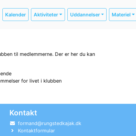
Kalender
Aktiviteter
Uddannelser
Materiel
lubben til medlemmerne. Der er her du kan
gnende
melser for livet i klubben
Kontakt
formand@rungstedkajak.dk
Kontaktformular